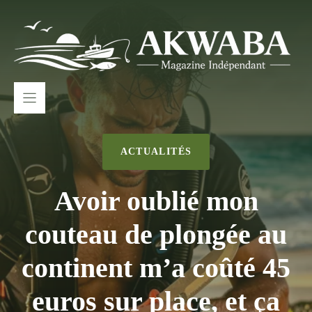
Aller
au
contenu
ACTUALITÉS
Avoir oublié mon
couteau de plongée au
continent m’a coûté 45
euros sur place, et ça