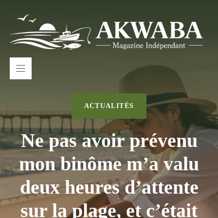
Aller
au
contenu
ACTUALITÉS
Ne pas avoir prévenu
mon binôme m’a valu
deux heures d’attente
sur la plage, et c’était