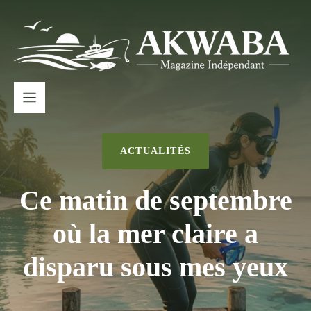
Aller
au
contenu
ACTUALITÉS
Ce matin de septembre
où la mer claire a
disparu sous mes yeux