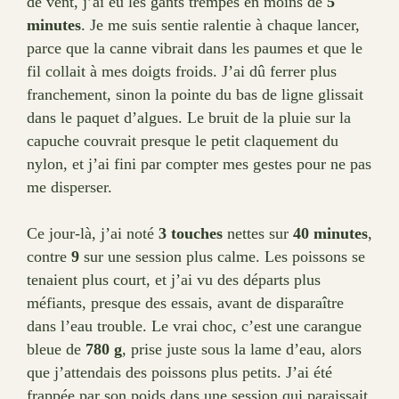
de vent, j’ai eu les gants trempés en moins de
5
minutes
. Je me suis sentie ralentie à chaque lancer,
parce que la canne vibrait dans les paumes et que le
fil collait à mes doigts froids. J’ai dû ferrer plus
franchement, sinon la pointe du bas de ligne glissait
dans le paquet d’algues. Le bruit de la pluie sur la
capuche couvrait presque le petit claquement du
nylon, et j’ai fini par compter mes gestes pour ne pas
me disperser.
Ce jour-là, j’ai noté
3 touches
nettes sur
40 minutes
,
contre
9
sur une session plus calme. Les poissons se
tenaient plus court, et j’ai vu des départs plus
méfiants, presque des essais, avant de disparaître
dans l’eau trouble. Le vrai choc, c’est une carangue
bleue de
780 g
, prise juste sous la lame d’eau, alors
que j’attendais des poissons plus petits. J’ai été
frappée par son poids dans une session qui paraissait